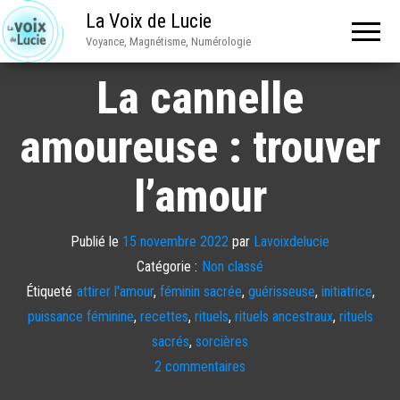
La Voix de Lucie
Voyance, Magnétisme, Numérologie
La cannelle
amoureuse : trouver
l’amour
Publié le
15 novembre 2022
par
Lavoixdelucie
Catégorie :
Non classé
Étiqueté
attirer l'amour
,
féminin sacrée
,
guérisseuse
,
initiatrice
,
puissance féminine
,
recettes
,
rituels
,
rituels ancestraux
,
rituels
sacrés
,
sorcières
2 commentaires