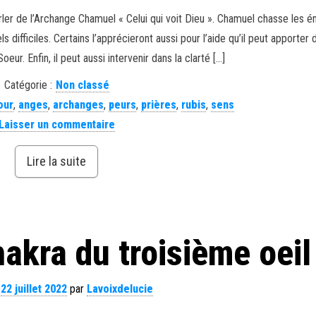
rler de l’Archange Chamuel « Celui qui voit Dieu ». Chamuel chasse les é
 difficiles. Certains l’apprécieront aussi pour l’aide qu’il peut apporter 
r. Enfin, il peut aussi intervenir dans la clarté […]
Catégorie :
Non classé
our
,
anges
,
archanges
,
peurs
,
prières
,
rubis
,
sens
Laisser un commentaire
Lire la suite
hakra du troisième oeil
e
22 juillet 2022
par
Lavoixdelucie