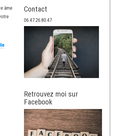
Contact
tre âme
votre
06.47.26.80.47
lle
Retrouvez moi sur
Facebook