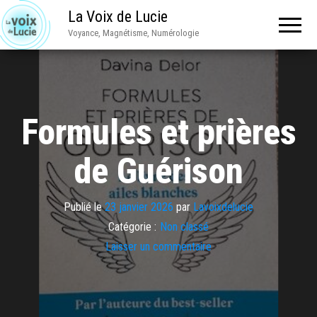
La Voix de Lucie
Voyance, Magnétisme, Numérologie
Formules et prières
de Guérison
Publié le
23 janvier 2026
par
Lavoixdelucie
Catégorie :
Non classé
Laisser un commentaire