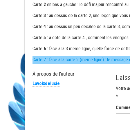
Carte
2
en bas à gauche : le défi majeur rencontré au 
Carte
3
: au dessus de la carte 2, une leçon que vous 
Carte
4
: au dessus un peu décalée de la carte 3, comm
Carte
5
: à coté de la carte 4 , comment les énergies
Carte
6
: face à la 3 même ligne, quelle force de cette
Carte 7 : face à la carte 2 (même ligne) : le message 
À propos de l’auteur
Lais
Lavoixdelucie
Votre a
*
Comme