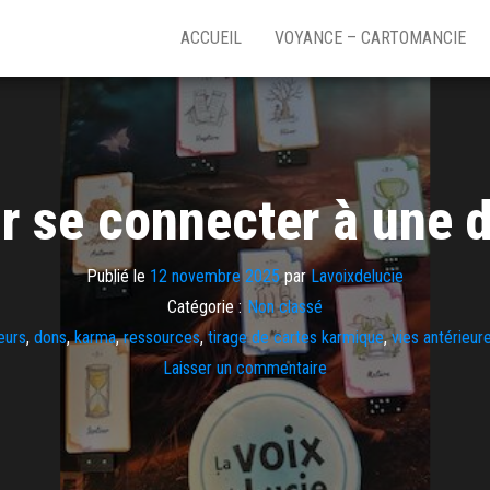
ACCUEIL
VOYANCE – CARTOMANCIE
r se connecter à une 
Publié le
12 novembre 2025
par
Lavoixdelucie
Catégorie :
Non classé
eurs
,
dons
,
karma
,
ressources
,
tirage de cartes karmique
,
vies antérieur
Laisser un commentaire